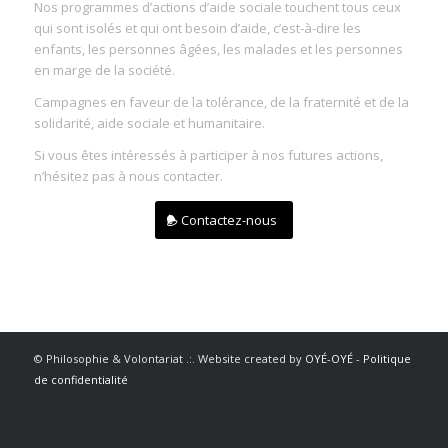
Nos programmes d’actions d’aide sociale touchent tous ceux
qui sont isolés et qui ont besoin d’aide, c’est-à-dire les
enfants, les personnes âgées, les malades et les personnes
en marge de la société.
Campagnes en faveur de la tolérance, de la fraternité et de la
solidarité, aide sociale et humanitaire.
Si vous êtes intéressés à participer à nos futures actions,
n’hésitez pas à nous contacter.
Contactez-nous
© Philosophie & Volontariat .:. Website created by
OYÉ-OYÉ
-
Politique
de confidentialité